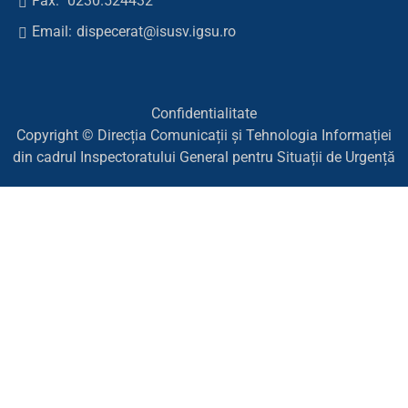
Fax:
0230.524432
Email:
dispecerat@isusv.igsu.ro
Confidentialitate
Copyright © Direcția Comunicații și Tehnologia Informației
din cadrul Inspectoratului General pentru Situații de Urgență